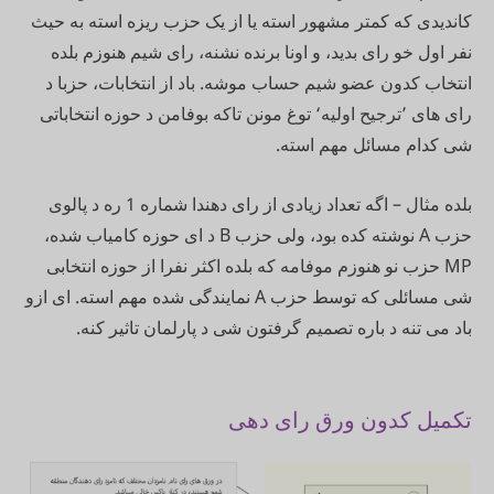
کاندیدی که کمتر مشهور استه یا از یک حزب ریزه استه به حیث
نفر اول خو رای بدید، و اونا برنده نشنه، رای شیم هنوزم بلده
انتخاب کدون عضو شیم حساب موشه. باد از انتخابات، حزبا د
رای های ’ترجیح اولیه‘ توغ مونن تاکه بوفامن د حوزه انتخاباتی
شی کدام مسائل مهم استه.
بلده مثال – اگه تعداد زیادی از رای دهندا شماره 1 ره د پالوی
حزب A نوشته کده بود، ولی حزب B د ای حوزه کامیاب شده،
MP حزب نو هنوزم موفامه که بلده اکثر نفرا از حوزه انتخابی
شی مسائلی که توسط حزب A نمایندگی شده مهم استه. ای ازو
باد می تنه د باره تصمیم گرفتون شی د پارلمان تاثیر کنه.
تکمیل کدون ورق رای دهی