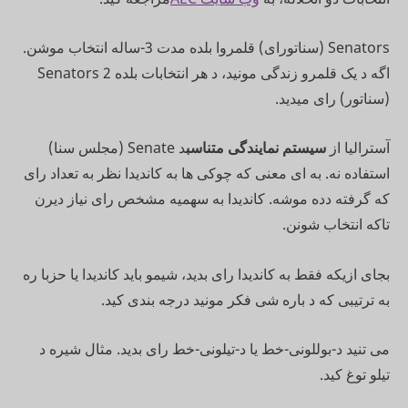
Senators (سناتورای) قلمروا بلده مدت 3-ساله انتخاب موشن.
اگه د یک قلمرو زندگی مونید، د هر انتخابات بلده 2 Senators
(سناتور) رای میدید.
آسترالیا از
سیستم نمایندگی متناسب
د Senate (مجلس سنا)
استفاده نه. به ای معنی که چوکی ها به کاندیدا نظر به تعداد رای
که گرفته دده موشه. کاندیدا به سهمیه مشخص رای نیاز دیرن
تاکه انتخاب شونن.
بجای ازیکه فقط به کاندیدا رای بدید، شیمو باید کاندیدا یا حزبا ره
به ترتیبی که د باره شی فکر مونید درجه بندی کید.
می تنید د-بوللونی-خط یا د-تیلونی-خط رای بدید. مثال شیره د
تیلو توغ کید.