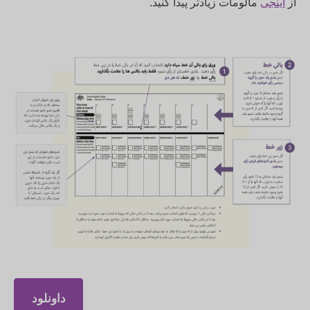
از
اینجی
مالومات زیادتر پیدا کنید.
داونلود