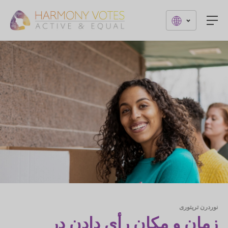
Togg
نوردرن تریتوری
زمان و مکان رأی دادن در