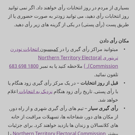
بسیاری از مردم در روز انتخابات رأی خواهند داد. اگر نمی توانید
روز انتخابات رأی دهید، می توانید زودتر به صورت حضوری یا از
طریق پست (‌رأی پستی) در یکی از گزینه های زیر رأی دهید.
مکان رأی دادن
میتوانید مراکز رأی گیری را در
کمیسیون
انتخابات نودرن
تریتوری Northern Territory Electoral
Commission). )
ملاحظه کنید یا به نمبر
1800 698 683
تلفون نمائید.
قبل از روز انتخابات
– در یک مرکز رأی گیری زود هنگام یا
با رأی پستی. تاریخ رأی زود هنگام
نزدیک به انتخابات
اعلام
خواهد شد.
رأی گیری سیار
– تیم های رأی گیری شهری و از راه دور,
از مکان های دور، شفاخانه ها، تسهیلات مراقبت از خانه
های کلانسالان و زندان ها بازدید خواهند کرد. برای جزئیات
بیشتر
Northern Territory Electoral Commission
را