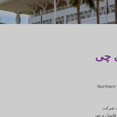
ی چی
 پارلمان قلمرو شمالی (Northern Territory’s
تیک شرکت
انونا ره جور