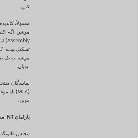
کنن.
معمولاً، کاند
موشه. به یک طر
بیدیان.
مونن.
پارلمان NT متشکل از یک مجلس استه: