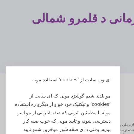
انی د قلمرو شمالی
ای وب سایت از ‘cookies’ استفاده مونه
مو بلدی شیم گوشزد مونی که ای سایت از
‘cookies’ و تیکنیک خود خو و از دیگرو ره استفاده
مونه تا مطمئین شونی که صفه انترنتی از مو آسو
دسترسی شونه و تایید مونی که خوب صیه کار
Harm یک ابتکاری از Harmony Alliance: Migrant and Refugee Women for Change استه. Harmony Alliance یکی از 6 اتحادیه ملی زنان استه که توسط دولت آسترالیا بلده رشد ددون نظریه های زنان د
بیدیه. وقتی د ای صفه شور موخرین شمو تایید
نده توسط اعضای خو استیم، که نمایندگی از زیادتر از صد اعضای سازمانی و