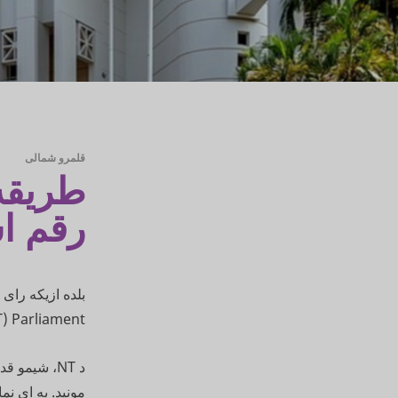
قلمرو شمالی
طریقه
رقم ا
(NT) Parliament ) چی رقم کار مونه خیلی 
د NT، شیمو
مونید. به ای ن