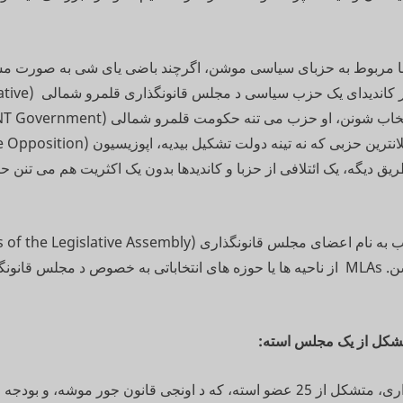
یدها مربوط به حزبای سیاسی موشن، اگرچند باضی یای شی به صورت مس
موشن. اگه اکثر کاندیدای یک حزب سی
یق دیگه، یک ائتلافی از حزبا و کاندیدها بدون یک اکثریت هم می تنن
(MLA) یاد موشن. MLAs از ناحیه ها یا حوزه های انتخاباتی به خصوص د مجلس قا
مجلس قانونگذاری، متشکل از 25 عضو استه، که د اونجی قانون جور موشه، و بو