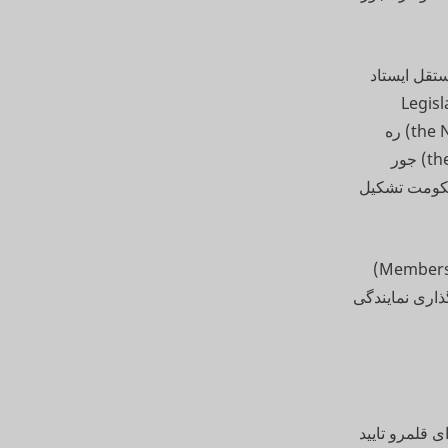
تقل ایستاد
اسی د مجلس قانونگذاری قلمرو شمالی (Legislative
Assembly) انتخاب شونن، او حزب می تنه حکومت قلمرو شمالی (the NT Government) ره
تشکیل بیدیه. کلانترین حزبی که نه تینه دولت تشکیل بیدیه، اپوزیسیون (the Opposition) جور
 حکومت تشکیل
نمایندگان منتخب به نام اعضای مجلس قانونگذاری (Members of the Legislative Assembly)
نونگذاری نمایندگی
دجه ای قلمرو تایید