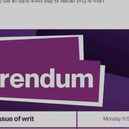
१९९९ पछि को पहिलो जनमत संग्रह १४ अक्टोबर २०२३ मा गर्नेछ।