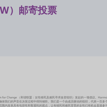
SW）邮寄投票
Refugee Women for Change （和谐联盟：女性移民及难民寻求改变组织）发起的一项倡议。H
们的声音在决策过程中得到倾听。我们是一个由成员驱动的组织，代表一百多个组织和个人
范围内发表具有包容性和客观性的观点，让有移民和难民背景的女性们有机会直接参