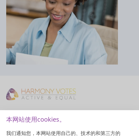
Harmony Votes 是由Harmony Alliance: Migrant and Refugee Women for
本网站使用cookies。
Change （和谐联盟：女性移民及难民寻求改变组织）发起的一项倡议。
Harmony Alliance（和谐联盟）是全国六大妇女联盟组织之一，由澳大利亚
政府支持，鼓励澳大利亚所有女性发表观点并确保我们的声音在决策过程中得
我们通知您，本网站使用自己的、技术的和第三方的
到倾听。我们是一个由成员驱动的组织，代表一百多个组织和个人成员。
Harmony Alliance（和谐联盟）旨在围绕那些影响移民和难民女性经历和结